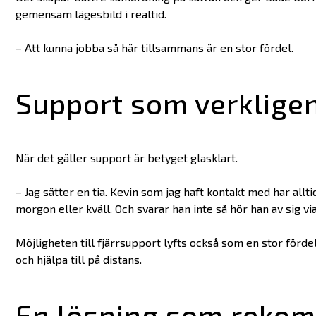
gemensam lägesbild i realtid.
– Att kunna jobba så här tillsammans är en stor fördel.
Support som verkligen
När det gäller support är betyget glasklart.
– Jag sätter en tia. Kevin som jag haft kontakt med har allti
morgon eller kväll. Och svarar han inte så hör han av sig vi
Möjligheten till fjärrsupport lyfts också som en stor förd
och hjälpa till på distans.
En lösning som reko