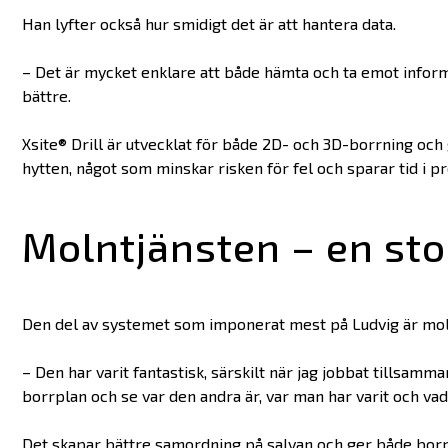
Han lyfter också hur smidigt det är att hantera data.
– Det är mycket enklare att både hämta och ta emot informa
bättre.
Xsite® Drill är utvecklat för både 2D- och 3D-borrning och 
hytten, något som minskar risken för fel och sparar tid i p
Molntjänsten – en sto
Den del av systemet som imponerat mest på Ludvig är mol
– Den har varit fantastisk, särskilt när jag jobbat tillsa
borrplan och se var den andra är, var man har varit och va
Det skapar bättre samordning på salvan och ger både borr