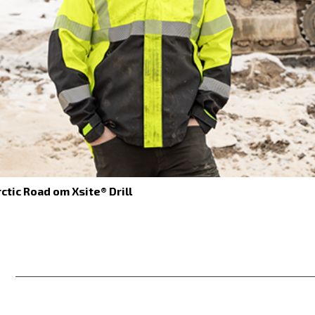
Novatron shop
rctic Road om Xsite® Drill