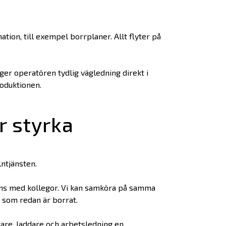
tion, till exempel borrplaner. Allt flyter på
ger operatören tydlig vägledning direkt i
roduktionen.
r styrka
ntjänsten.
mmans med kollegor. Vi kan samköra på samma
d som redan är borrat.
are, laddare och arbetsledning en