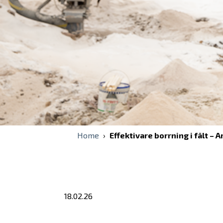
Tillbehör
I samarbete
Programvara
Xsite MANAGE – Molntjänst
Xsite® REWISE – Infra-programvara
Home
›
Effektivare borrning i fält – A
18.02.26