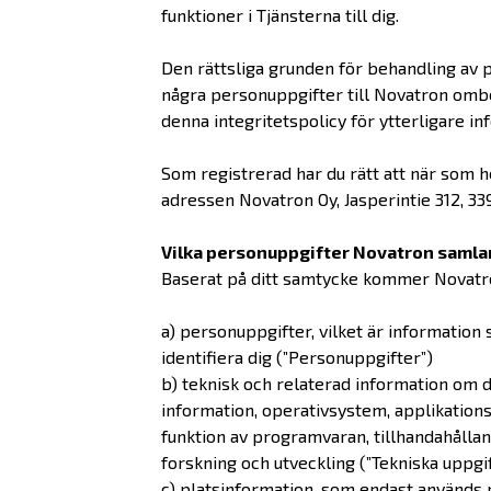
funktioner i Tjänsterna till dig.
Den rättsliga grunden för behandling av p
några personuppgifter till Novatron ombed
denna integritetspolicy för ytterligare in
Som registrerad har du rätt att när som he
adressen Novatron Oy, Jasperintie 312, 339
Vilka personuppgifter Novatron samlar 
Baserat på ditt samtycke kommer Novatro
a) personuppgifter, vilket är information
identifiera dig (”Personuppgifter”)
b) teknisk och relaterad information om d
information, operativsystem, applikations
funktion av programvaran, tillhandahålla
forskning och utveckling (”Tekniska uppgi
c) platsinformation, som endast används p