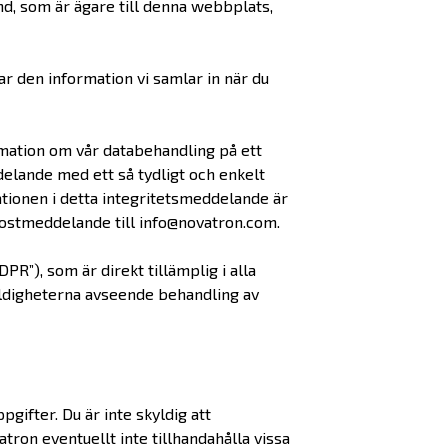
land, som är ägare till denna webbplats,
r den information vi samlar in när du
ormation om vår databehandling på ett
delande med ett så tydligt och enkelt
tionen i detta integritetsmeddelande är
postmeddelande till info@novatron.com.
R”), som är direkt tillämplig i alla
yldigheterna avseende behandling av
gifter. Du är inte skyldig att
ron eventuellt inte tillhandahålla vissa