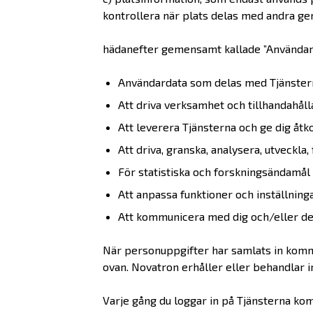
kontrollera när plats delas med andra ge
hädanefter gemensamt kallade ”Användard
Användardata som delas med Tjänstern
Att driva verksamhet och tillhandahålla
Att leverera Tjänsterna och ge dig åtko
Att driva, granska, analysera, utveckla
För statistiska och forskningsändamål 
Att anpassa funktioner och inställning
Att kommunicera med dig och/eller den
När personuppgifter har samlats in komm
ovan. Novatron erhåller eller behandlar i
Varje gång du loggar in på Tjänsterna komm