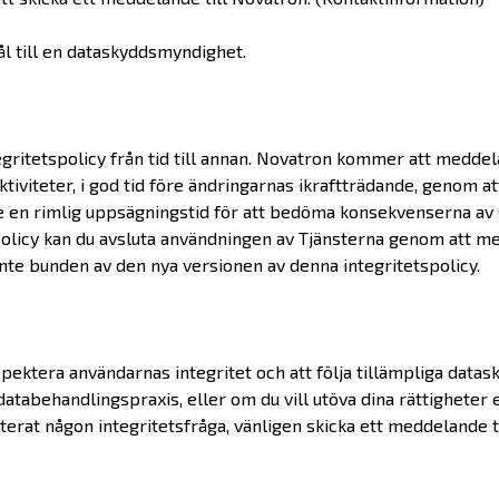
ål till en dataskyddsmyndighet.
ritetspolicy från tid till annan. Novatron kommer att meddel
tiviteter, i god tid före ändringarnas ikraftträdande, genom a
rade en rimlig uppsägningstid för att bedöma konsekvenserna a
policy kan du avsluta användningen av Tjänsterna genom att me
 inte bunden av den nya versionen av denna integritetspolicy.
spektera användarnas integritet och att följa tillämpliga datas
tabehandlingspraxis, eller om du vill utöva dina rättigheter e
terat någon integritetsfråga, vänligen skicka ett meddelande t