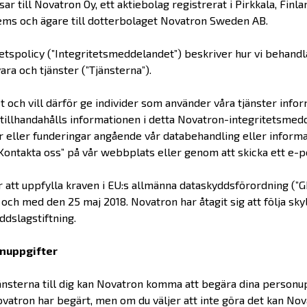
sar till Novatron Oy, ett aktiebolag registrerat i Pirkkala, Fin
tems och ägare till dotterbolaget Novatron Sweden AB.
spolicy (”Integritetsmeddelandet”) beskriver hur vi behandla
a och tjänster (”Tjänsterna”).
t och vill därför ge individer som använder våra tjänster inf
 tillhandahålls informationen i detta Novatron-integritetsmed
r eller funderingar angående vår databehandling eller informa
Kontakta oss” på vår webbplats eller genom att skicka ett e-
 att uppfylla kraven i EU:s allmänna dataskyddsförordning (”GDP
och med den 25 maj 2018. Novatron har åtagit sig att följa sk
ddslagstiftning.
onuppgifter
Tjänsterna till dig kan Novatron komma att begära dina personupp
atron har begärt, men om du väljer att inte göra det kan Novat