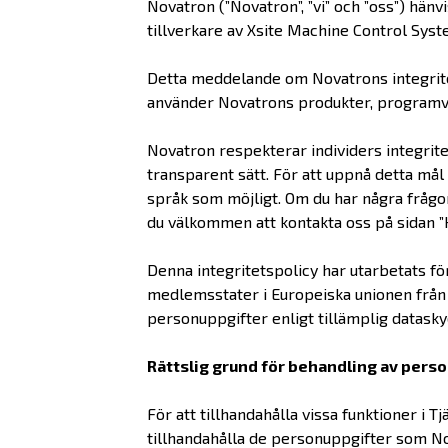
Novatron (”Novatron”, ”vi” och ”oss”) hänvi
tillverkare av Xsite Machine Control Sys
Detta meddelande om Novatrons integritet
använder Novatrons produkter, programvar
Novatron respekterar individers integrite
transparent sätt. För att uppnå detta mål
språk som möjligt. Om du har några frågo
du välkommen att kontakta oss på sidan ”
Denna integritetspolicy har utarbetats för
medlemsstater i Europeiska unionen från 
personuppgifter enligt tillämplig datasky
Rättslig grund för behandling av pers
För att tillhandahålla vissa funktioner i 
tillhandahålla de personuppgifter som Nov