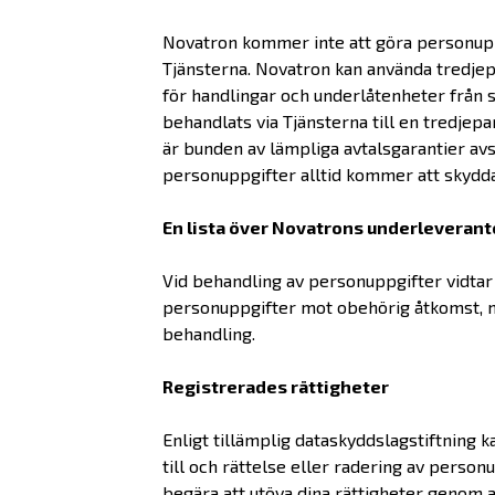
Novatron kommer inte att göra personuppg
Tjänsterna. Novatron kan använda tredjep
för handlingar och underlåtenheter från 
behandlats via Tjänsterna till en tredje
är bunden av lämpliga avtalsgarantier avs
personuppgifter alltid kommer att skydda
En lista över Novatrons underleveran
Vid behandling av personuppgifter vidtar
personuppgifter mot obehörig åtkomst, mo
behandling.
Registrerades rättigheter
Enligt tillämplig dataskyddslagstiftning k
till och rättelse eller radering av perso
begära att utöva dina rättigheter genom a