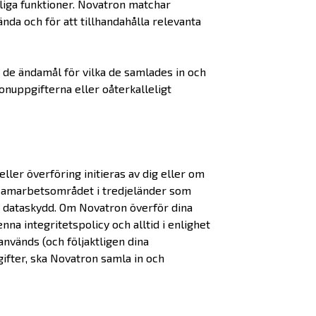
nliga funktioner. Novatron matchar
nda och för att tillhandahålla relevanta
 de ändamål för vilka de samlades in och
nuppgifterna eller oåterkalleligt
ler överföring initieras av dig eller om
a samarbetsområdet i tredjeländer som
m dataskydd. Om Novatron överför dina
a integritetspolicy och alltid i enlighet
används (och följaktligen dina
ifter, ska Novatron samla in och