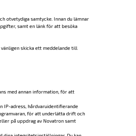
 och otvetydiga samtycke. Innan du lämnar
gifter, samt en länk för att besöka
, vänligen skicka ett meddelande till
mans med annan information, för att
in IP-adress, hårdvaruidentifierande
gramvaran, för att underlätta drift och
 eller på uppdrag av Novatron samt
dina integritetsinställningar. Du kan