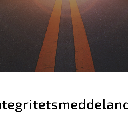
Novatron shop
ntegritetsmeddelan