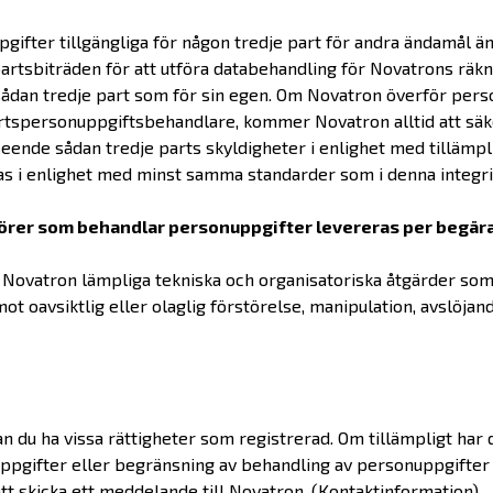
ifter tillgängliga för någon tredje part för andra ändamål än
artsbiträden för att utföra databehandling för Novatrons räkn
sådan tredje part som för sin egen. Om Novatron överför pers
partspersonuppgiftsbehandlare, kommer Novatron alltid att säk
eende sådan tredje parts skyldigheter i enlighet med tillämpli
s i enlighet med minst samma standarder som i denna integri
törer som behandlar personuppgifter levereras per begär
 Novatron lämpliga tekniska och organisatoriska åtgärder som 
t oavsiktlig eller olaglig förstörelse, manipulation, avslöja
an du ha vissa rättigheter som registrerad. Om tillämpligt har 
nuppgifter eller begränsning av behandling av personuppgifter
tt skicka ett meddelande till Novatron. (Kontaktinformation)