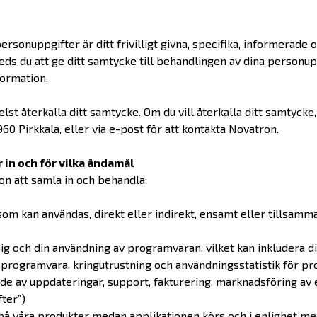
ersonuppgifter är ditt frivilligt givna, specifika, informerade
s du att ge ditt samtycke till behandlingen av dina personupp
formation.
lst återkalla ditt samtycke. Om du vill återkalla ditt samtycke
60 Pirkkala, eller via e-post för att kontakta Novatron.
in och för vilka ändamål
n att samla in och behandla:
 som kan användas, direkt eller indirekt, ensamt eller tillsam
ig och din användning av programvaran, vilket kan inkludera d
programvara, kringutrustning och användningsstatistik för pro
nde av uppdateringar, support, fakturering, marknadsföring av
fter”)
å våra produkter medan applikationen körs och i enlighet med 