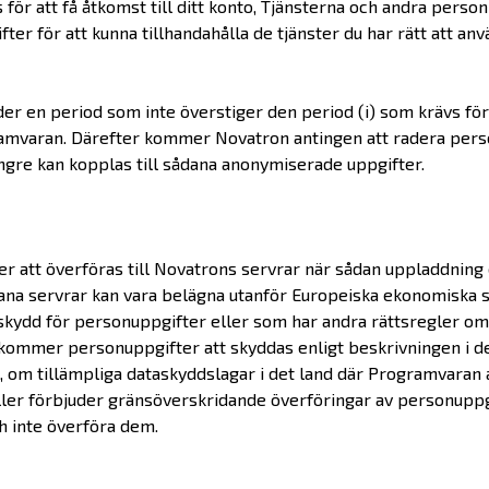
ör att få åtkomst till ditt konto, Tjänsterna och andra perso
r för att kunna tillhandahålla de tjänster du har rätt att anvä
er en period som inte överstiger den period (i) som krävs för
ramvaran. Därefter kommer Novatron antingen att radera perso
ngre kan kopplas till sådana anonymiserade uppgifter.
att överföras till Novatrons servrar när sådan uppladdning el
Sådana servrar kan vara belägna utanför Europeiska ekonomisk
t skydd för personuppgifter eller som har andra rättsregler o
kommer personuppgifter att skyddas enligt beskrivningen i denn
, om tillämpliga dataskyddslagar i det land där Programvaran 
ler förbjuder gränsöverskridande överföringar av personuppg
h inte överföra dem.