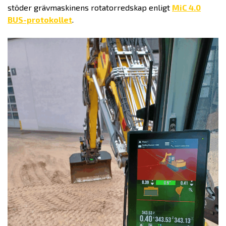
stöder grävmaskinens rotatorredskap enligt
MiC 4.0
BUS-protokollet
.