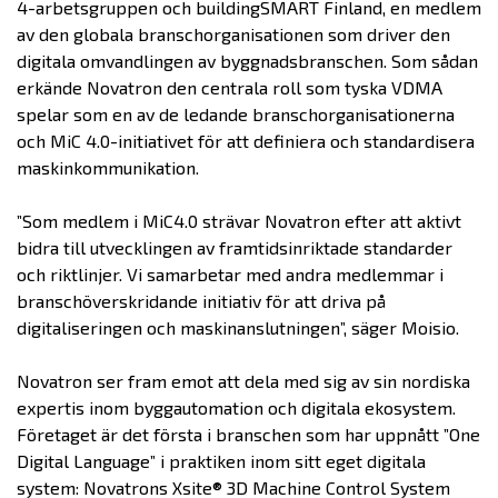
4-arbetsgruppen och buildingSMART Finland, en medlem
av den globala branschorganisationen som driver den
digitala omvandlingen av byggnadsbranschen. Som sådan
erkände Novatron den centrala roll som tyska VDMA
spelar som en av de ledande branschorganisationerna
och MiC 4.0-initiativet för att definiera och standardisera
maskinkommunikation.
”Som medlem i MiC4.0 strävar Novatron efter att aktivt
bidra till utvecklingen av framtidsinriktade standarder
och riktlinjer. Vi samarbetar med andra medlemmar i
branschöverskridande initiativ för att driva på
digitaliseringen och maskinanslutningen”, säger Moisio.
Novatron ser fram emot att dela med sig av sin nordiska
expertis inom byggautomation och digitala ekosystem.
Företaget är det första i branschen som har uppnått ”One
Digital Language” i praktiken inom sitt eget digitala
system: Novatrons Xsite® 3D Machine Control System