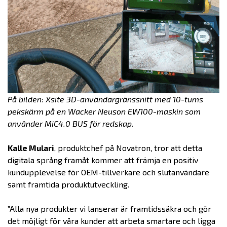
På bilden:
Xsite 3D-användargränssnitt med 10-tums
pekskärm på en Wacker Neuson EW100-maskin som
använder MiC4.0 BUS för redskap.
Kalle Mulari
, produktchef på Novatron, tror att detta
digitala språng framåt kommer att främja en positiv
kundupplevelse för OEM-tillverkare och slutanvändare
samt framtida produktutveckling.
”Alla nya produkter vi lanserar är framtidssäkra och gör
det möjligt för våra kunder att arbeta smartare och ligga