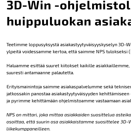
3D-Win -ohjelmistol
huippuluokan asiak
Teetimme loppusyksystä asiakastyytyväisyyskyselyn 3D-Win
ylpeitä voidessamme kertoa, että saimme NPS tulokseksi (
Haluamme esittää suuret kiitokset kaikille asiakkaillemme,
suuresti antamaanne palautetta.
Erityismainintoja saimme asiakaspalvelumme sekä teknis
jatkossakin panostaa asiakastyytyväisyyden kehittämiseen 
ja pyrimme kehittämään ohjelmistoamme vastaamaan asiak
NPS on mittari, joka mittaa asiakkaiden suosittelua asteik
osoittaa, että suurin osa asiakkaistamme suosittelee 3D-Wi
liikekumppaneilleen.