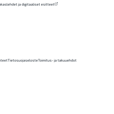
akaslehdet ja digitaaliset esitteet
nteet
Tietosuojaseloste
Toimitus- ja takuuehdot