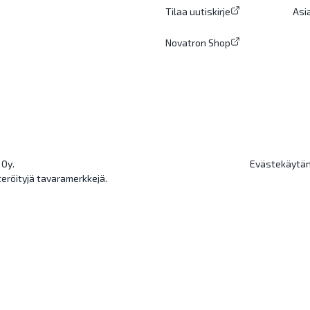
Tilaa uutiskirje
Asi
Novatron Shop
 Oy.
Evästekäytä
eröityjä tavaramerkkejä.