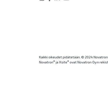
Kaikki oikeudet pidätetään. © 2024 Novatron
®
®
Novatron
ja Xsite
ovat Novatron Oy:n rekist