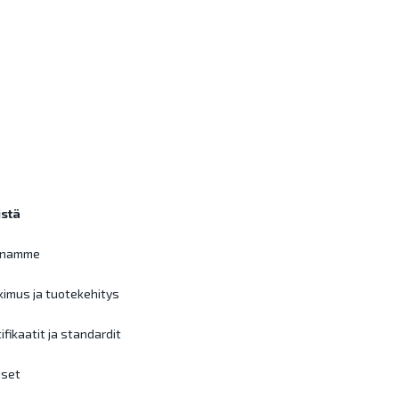
stä
inamme
kimus ja tuotekehitys
ifikaatit ja standardit
iset