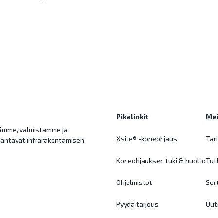
Pikalinkit
Mei
tämme, valmistamme ja
Xsite® -koneohjaus
Tar
parantavat infrarakentamisen
Koneohjauksen tuki & huolto
Tut
Ohjelmistot
Sert
Pyydä tarjous
Uut