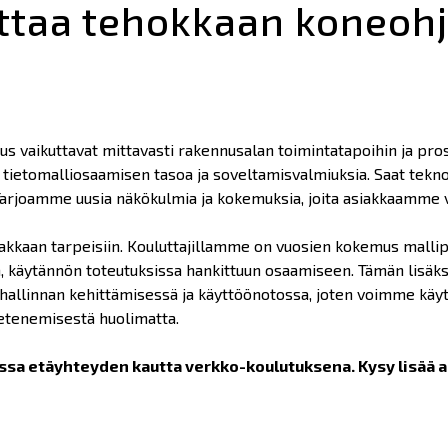
ttaa tehokkaan koneoh
suus vaikuttavat mittavasti rakennusalan toimintatapoihin ja p
 tietomalliosaamisen tasoa ja soveltamisvalmiuksia. Saat tekn
 Tarjoamme uusia näkökulmia ja kokemuksia, joita asiakkaamme
kkaan tarpeisiin. Kouluttajillamme on vuosien kokemus mallipo
 käytännön toteutuksissa hankittuun osaamiseen. Tämän lisä
hallinnan kehittämisessä ja käyttöönotossa, joten voimme käyt
 etenemisestä huolimatta.
a etäyhteyden kautta verkko-koulutuksena. Kysy lisää a