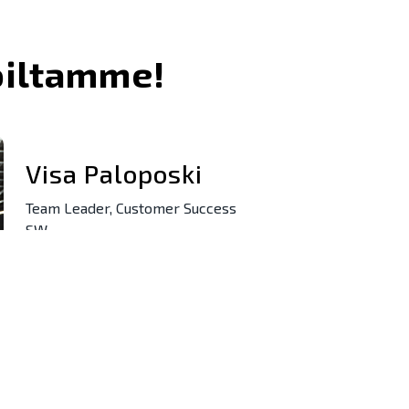
joiltamme!
Visa Paloposki
Team Leader, Customer Success
SW
Pirkkala
+358 40 828 2747
visa.paloposki@novatron.com