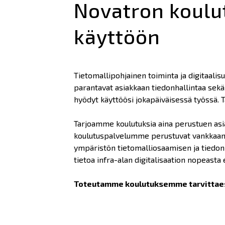
Novatron koulu
käyttöön
Tietomallipohjainen toiminta ja digitaali
parantavat asiakkaan tiedonhallintaa sekä
hyödyt käyttöösi jokapäiväisessä työssä.
Tarjoamme koulutuksia aina perustuen asia
koulutuspalvelumme perustuvat vankkaan,
ympäristön tietomalliosaamisen ja tiedon
tietoa infra-alan digitalisaation nopeasta
Toteutamme koulutuksemme tarvittaess