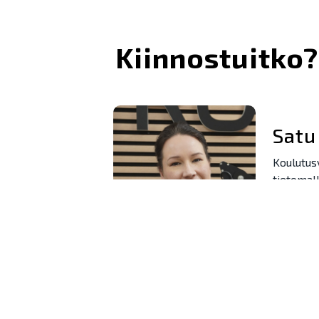
Kiinnostuitko?
Satu
Koulutus
tietomall
Oulu
+358 40 
satu.ma