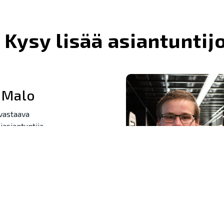
 Kysy lisää asiantunti
 Malo
vastaava
iasiantuntija
610 7989
lo@novatron.com