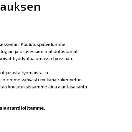
jauksen
rosesseihin. Koulutuspalvelumme
ologian ja prosessien mahdollistamat
 voivat hyödyntää omassa työssään.
hjaisista työmaista, ja
ksi olemme vahvasti mukana rakennetun
tää koulutuksissamme aina ajantasaisinta
siantuntijoiltamme.