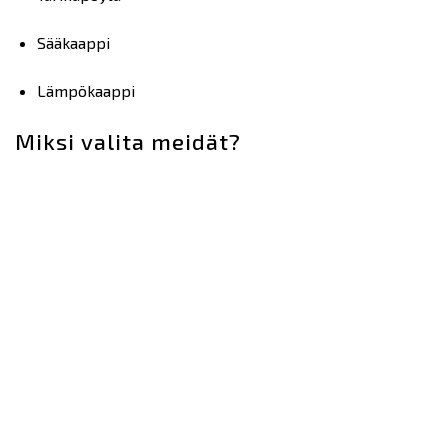
Sääkaappi
Lämpökaappi
Miksi valita meidät?
Kokemus.
Vahvuutemme on laaja ja syvällinen asiantuntemus, joka
on kehittynyt vuosien varrella. Tuoteyrityksenä
ymmärrämme tuotekehityksen koko elinkaaren. Olemme
todellinen Full Stack -talo – aina laitteistosta (HW)
pilvipalveluratkaisuihin (Cloud).
Todistetut tulokset.
Osaamisemme on rakentunut omien tuotteidemme