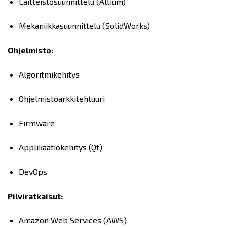
Laitteistosuunnittelu (Altium)
Mekaniikkasuunnittelu (SolidWorks)
Ohjelmisto:
Algoritmikehitys
Ohjelmistoarkkitehtuuri
Firmware
Applikaatiokehitys (Qt)
DevOps
Pilviratkaisut:
Amazon Web Services (AWS)