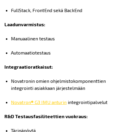
FullStack, FrontEnd sekä BackEnd
Laadunvarmistus:
Manuaalinen testaus
Automaatiotestaus
Integraatioratkaisut:
Novatronin omien ohjelmistokomponenttien
integrointi asiakkaan järjestelmään
Novatron® G3 IMU anturin
integrointipalvelut
R&D Testausfasiliteettien vuokraus:
Tärinäpöytä