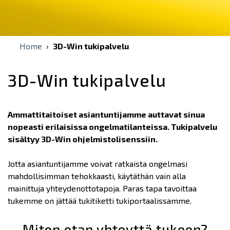
Home
›
3D-Win tukipalvelu
3D-Win tukipalvelu
Ammattitaitoiset asiantuntijamme auttavat sinua
nopeasti erilaisissa ongelmatilanteissa. Tukipalvelu
sisältyy 3D-Win ohjelmistolisenssiin.
Jotta asiantuntijamme voivat ratkaista ongelmasi
mahdollisimman tehokkaasti, käytäthän vain alla
mainittuja yhteydenottotapoja. Paras tapa tavoittaa
tukemme on jättää tukitiketti tukiportaalissamme.
Miten otan yhteyttä tukeen?