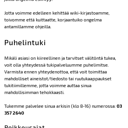
Jotta voimme edelleen kehittää wiki-kirjastoamme,
toivomme että kuittaatte, korjaantuiko ongelma
antamillamme ohjeilla.
Puhelintuki
Mikäli asiasi on kiireellinen ja tarvitset välitöntä tukea,
voit olla yhteydessä tukipalveluumme puhelimitse.
Varmista ennen yhteydenottoa, että voit toimittaa
mahdolliset aineistot/tiedosto tai ruutukaappaukset
tukitiimillemme, jotta voimme auttaa sinua
mahdollisimman tehokkaasti.
Tukemme palvelee sinua arkisin (klo 8-16) numerossa:
03
357 2640
Poikkeusajat