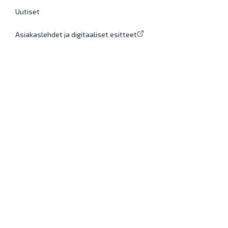
Uutiset
Asiakaslehdet ja digitaaliset esitteet
Kaikki oikeudet pidätetään. © 2024 Novatron Oy.
®
®
Novatron
ja Xsite
ovat Novatron Oy:n rekisteröityjä
tavaramerkkejä.
Evästekäytänteet
Tietosuojaseloste
Toimitus- ja takuuehdot