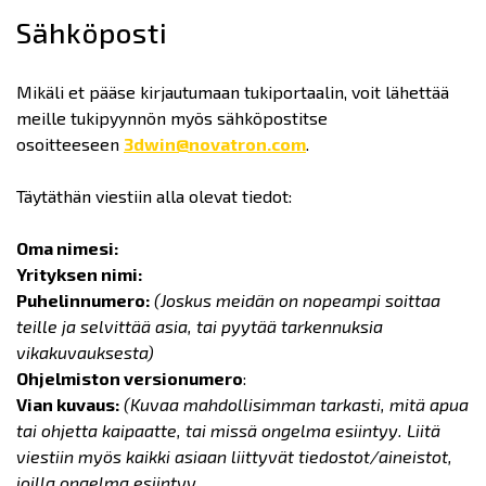
Sähköposti
Mikäli et pääse kirjautumaan tukiportaalin, voit lähettää
meille tukipyynnön myös sähköpostitse
osoitteeseen
3dwin@novatron.com
.
Täytäthän viestiin alla olevat tiedot:
Oma nimesi:
Yrityksen nimi:
Puhelinnumero:
(Joskus meidän on nopeampi soittaa
teille ja selvittää asia, tai pyytää tarkennuksia
vikakuvauksesta)
Ohjelmiston versionumero
:
Vian kuvaus:
(Kuvaa mahdollisimman tarkasti, mitä apua
tai ohjetta kaipaatte, tai missä ongelma esiintyy. Liitä
viestiin myös kaikki asiaan liittyvät tiedostot/aineistot,
joilla ongelma esiintyy.