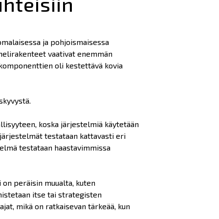
uhteisiin
omalaisessa ja pohjoismaisessa
unnelirakenteet vaativat enemmän
n komponenttien oli kestettävä kovia
skyvystä.
llisyyteen, koska järjestelmiä käytetään
 järjestelmät testataan kattavasti eri
estelmä testataan haastavimmissa
on peräisin muualta, kuten
istetaan itse tai strategisten
at, mikä on ratkaisevan tärkeää, kun