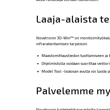
Laaja-alaista 
Novatronin 3D-Win™ on monitoimityökalu p
infrarakentamisen tarpeisiin:
Maastomittaustiedon tuottamiseen ja 
Ohjelmistolla voidaan suorittaa vektor
Model Tool -lisäosan avulla voi luoda
Palvelemme my
Novatronin tuotekehitysosastolta luonnis