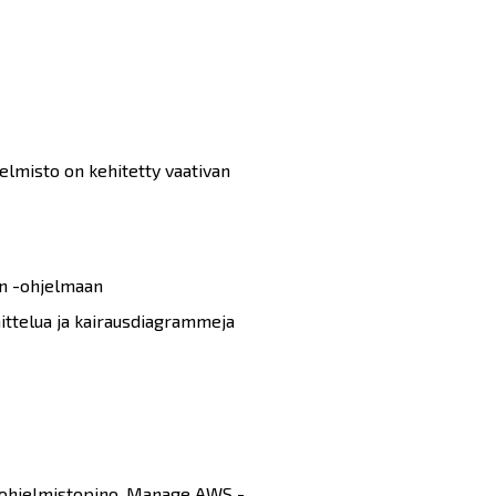
elmisto on kehitetty vaativan
in -ohjelmaan
ittelua ja kairausdiagrammeja
, ohjelmistopino, Manage AWS -