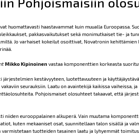
iin Pohjoismaisiin olos
vat huomattavasti haastavammat kuin muualla Euroopassa. Su
lioleikkaukset, pakkasvaikutukset sekä monimutkaiset tie- ja t
miltä. Jo varhaiset kokeilut osoittivat, Novatronin kehittämie
rinää.
nt
Mikko Kipinoinen
vastaa komponenttien korkeasta suoritu
 järjestelmien kestävyyteen, luotettavuuteen ja käyttäjäystävä
 vakaviin seurauksiin. Laatu on avaintekijä kaikissa vaiheissa, ja
kenttäolosuhteita. Pohjoismaiset olosuhteet takaavat, että järj
i niiden eurooppalainen alkuperä. Vain muutama komponentti 
tiot, kuten mekaaniset osat, suunnitellaan talon sisällä ja valm
armistetaan tuotteiden tasainen laatu ja lyhyemmät toimitusaj