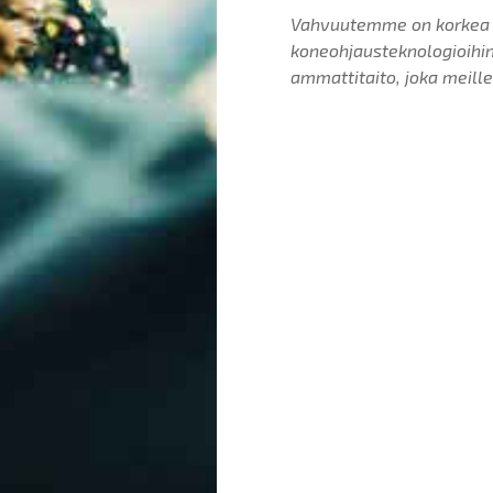
Vahvuutemme on korkea j
koneohjausteknologioihin
ammattitaito, joka meill