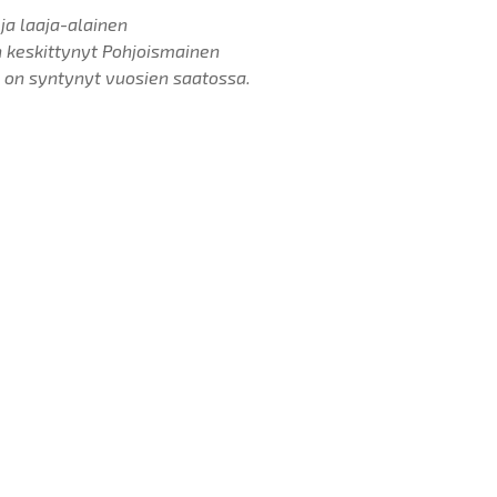
a laaja-alainen
 keskittynyt Pohjoismainen
e on syntynyt vuosien saatossa.