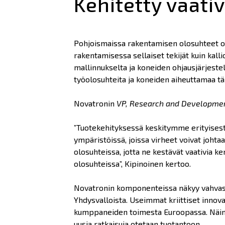
Kehitetty vaativ
Pohjoismaissa rakentamisen olosuhteet o
rakentamisessa sellaiset tekijät kuin kal
mallinnukselta ja koneiden ohjausjärjestel
työolosuhteita ja koneiden aiheuttamaa tä
Novatronin
VP, Research and Developme
”Tuotekehityksessä keskitymme erityisesti
ympäristöissä, joissa virheet voivat johtaa
olosuhteissa, jotta ne kestävät vaativia 
olosuhteissa”, Kipinoinen kertoo.
Novatronin komponenteissa näkyy vahvast
Yhdysvalloista. Useimmat kriittiset innovaa
kumppaneiden toimesta Euroopassa. Näin v
uusia ratkaisuja otetaan tuotantoon.