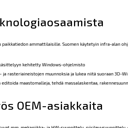
teknologiaosaamista
aikkatiedon ammattilaisille. Suomen käytetyin infra-alan ohj
käsittelyyn kehitetty Windows-ohjelmisto
i- ja rasteriaineistojen muunnoksia ja lukea niitä suoraan 3D-W
 ja editoida maastomalleja, tehdä massalaskentaa, rakennesuunn
ös OEM-asiakkaita
tuvat mm. mekaniikka- ja HW-suunnittelu, piirilevysuunnittelu