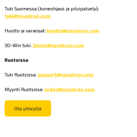
Tuki Suomessa (koneohjaus ja pilvipalvelu):
tuki@novatron.com
Huolto ja varaosat:
huolto@novatron.com
3D-Win tuki:
3dwin@novatron.com
Ruotsissa
Tuki Ruotsissa:
support@novatron.com
Myynti Ruotsissa:
order@novatron.com
Ota yhteyttä