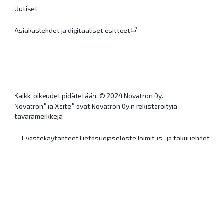
Uutiset
Asiakaslehdet ja digitaaliset esitteet
Kaikki oikeudet pidätetään. © 2024 Novatron Oy.
®
®
Novatron
ja Xsite
ovat Novatron Oy:n rekisteröityjä
tavaramerkkejä.
Evästekäytänteet
Tietosuojaseloste
Toimitus- ja takuuehdot