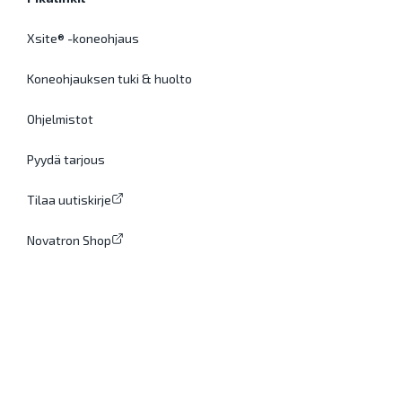
Xsite® -koneohjaus
Koneohjauksen tuki & huolto
Ohjelmistot
Pyydä tarjous
Tilaa uutiskirje
Novatron Shop
Meistä
Tarinamme
Tutkimus ja tuotekehitys