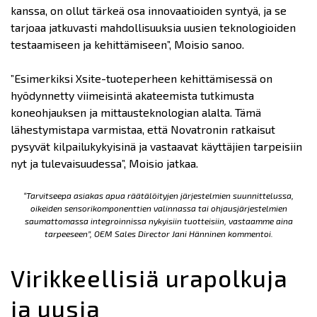
kanssa, on ollut tärkeä osa innovaatioiden syntyä, ja se
tarjoaa jatkuvasti mahdollisuuksia uusien teknologioiden
testaamiseen ja kehittämiseen”, Moisio sanoo.
”Esimerkiksi Xsite-tuoteperheen kehittämisessä on
hyödynnetty viimeisintä akateemista tutkimusta
koneohjauksen ja mittausteknologian alalta. Tämä
lähestymistapa varmistaa, että Novatronin ratkaisut
pysyvät kilpailukykyisinä ja vastaavat käyttäjien tarpeisiin
nyt ja tulevaisuudessa”, Moisio jatkaa.
“Tarvitseepa asiakas apua räätälöityjen järjestelmien suunnittelussa,
oikeiden sensorikomponenttien valinnassa tai ohjausjärjestelmien
saumattomassa integroinnissa nykyisiin tuotteisiin, vastaamme aina
tarpeeseen”, OEM Sales Director Jani Hänninen kommentoi.
Virikkeellisiä urapolkuja
ja uusia