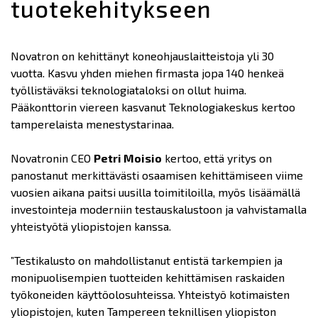
tuotekehitykseen
Novatron on kehittänyt koneohjauslaitteistoja yli 30
vuotta. Kasvu yhden miehen firmasta jopa 140 henkeä
työllistäväksi teknologiataloksi on ollut huima.
Pääkonttorin viereen kasvanut Teknologiakeskus kertoo
tamperelaista menestystarinaa.
Novatronin CEO
Petri Moisio
kertoo, että yritys on
panostanut merkittävästi osaamisen kehittämiseen viime
vuosien aikana paitsi uusilla toimitiloilla, myös lisäämällä
investointeja moderniin testauskalustoon ja vahvistamalla
yhteistyötä yliopistojen kanssa.
”Testikalusto on mahdollistanut entistä tarkempien ja
monipuolisempien tuotteiden kehittämisen raskaiden
työkoneiden käyttöolosuhteissa. Yhteistyö kotimaisten
yliopistojen, kuten Tampereen teknillisen yliopiston