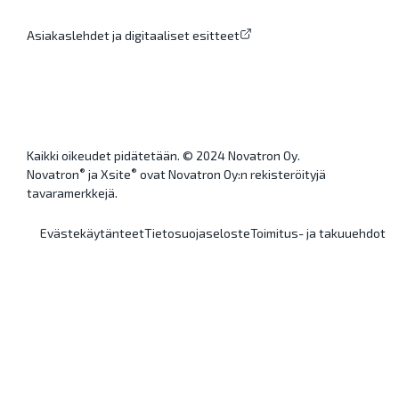
Asiakaslehdet ja digitaaliset esitteet
Kaikki oikeudet pidätetään. © 2024 Novatron Oy.
®
®
Novatron
ja Xsite
ovat Novatron Oy:n rekisteröityjä
tavaramerkkejä.
Evästekäytänteet
Tietosuojaseloste
Toimitus- ja takuuehdot