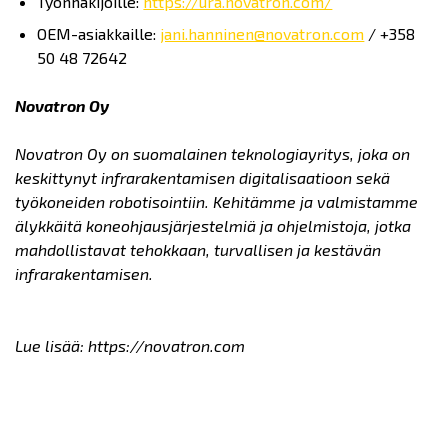
Työnhakijoille:
https://ura.novatron.com/
OEM-asiakkaille:
jani.hanninen@novatron.com
/ +358
50 48 72642
Novatron Oy
Novatron Oy on suomalainen teknologiayritys, joka on
keskittynyt infrarakentamisen digitalisaatioon sekä
työkoneiden robotisointiin. Kehitämme ja valmistamme
älykkäitä koneohjausjärjestelmiä ja ohjelmistoja, jotka
mahdollistavat tehokkaan, turvallisen ja kestävän
infrarakentamisen.
Lue lisää: https://novatron.com