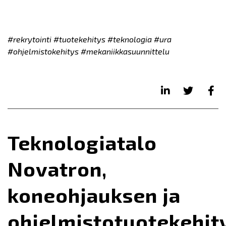
#rekrytointi #tuotekehitys #teknologia #ura
#ohjelmistokehitys #mekaniikkasuunnittelu
Teknologiatalo
Novatron,
koneohjauksen ja
ohjelmistotuotekehit