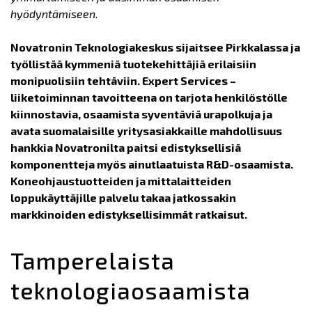
hyödyntämiseen.
Novatronin Teknologiakeskus sijaitsee Pirkkalassa ja
työllistää kymmeniä tuotekehittäjiä erilaisiin
monipuolisiin tehtäviin. Expert Services –
liiketoiminnan tavoitteena on tarjota henkilöstölle
kiinnostavia, osaamista syventäviä urapolkuja ja
avata suomalaisille yritysasiakkaille mahdollisuus
hankkia Novatronilta paitsi edistyksellisiä
komponentteja myös ainutlaatuista R&D-osaamista.
Koneohjaustuotteiden ja mittalaitteiden
loppukäyttäjille palvelu takaa jatkossakin
markkinoiden edistyksellisimmät ratkaisut.
Tamperelaista
teknologiaosaamista