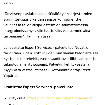
sanoo.
“Tarvitseepa asiakas apua räätälöityjen järjestelmien
suunnittelussa, oikeiden sensorikomponenttien
valinnassa tai ohjausjärjestelmien saumattomassa
integroinnissa nykyisiin tuotteisiin, vastaamme aina
tarpeeseen”, Hänninen lisää.
Lanseerattu Expert Services –palvelu tuo Novatronin
tarjontaan uuden ulottuvuuden, kun saman katon alta saa
nyt kaikki tuotekehitykseen vaadittavat liikkuvat osat ja
teknologian erityisosaajat. Palvelun kehityksestä ja
myynnistä vastaa jatkossa liiketoimintajohtaja Pertti
Yppärilä.
Lisätietoa Expert Services -palvelusta:
Yrityksille:
https://novatron.com/expert-services