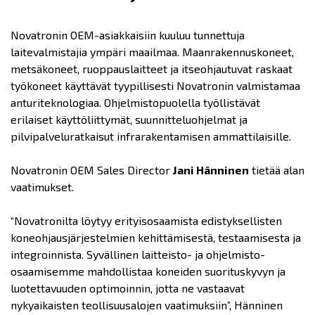
Novatronin OEM-asiakkaisiin kuuluu tunnettuja
laitevalmistajia ympäri maailmaa. Maanrakennuskoneet,
metsäkoneet, ruoppauslaitteet ja itseohjautuvat raskaat
työkoneet käyttävät tyypillisesti Novatronin valmistamaa
anturiteknologiaa. Ohjelmistopuolella työllistävät
erilaiset käyttöliittymät, suunnitteluohjelmat ja
pilvipalveluratkaisut infrarakentamisen ammattilaisille.
Novatronin OEM Sales Director
Jani Hänninen
tietää alan
vaatimukset.
“Novatronilta löytyy erityisosaamista edistyksellisten
koneohjausjärjestelmien kehittämisestä, testaamisesta ja
integroinnista. Syvällinen laitteisto- ja ohjelmisto-
osaamisemme mahdollistaa koneiden suorituskyvyn ja
luotettavuuden optimoinnin, jotta ne vastaavat
nykyaikaisten teollisuusalojen vaatimuksiin”, Hänninen