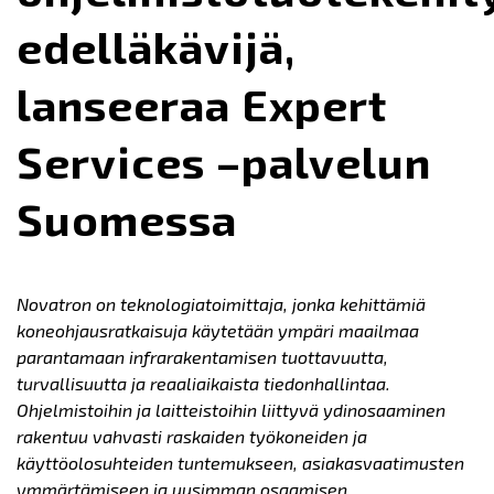
edelläkävijä,
lanseeraa Expert
Services –palvelun
Suomessa
Novatron on teknologiatoimittaja, jonka kehittämiä
koneohjausratkaisuja käytetään ympäri maailmaa
parantamaan infrarakentamisen tuottavuutta,
turvallisuutta ja reaaliaikaista tiedonhallintaa.
Ohjelmistoihin ja laitteistoihin liittyvä ydinosaaminen
rakentuu vahvasti raskaiden työkoneiden ja
käyttöolosuhteiden tuntemukseen, asiakasvaatimusten
ymmärtämiseen ja uusimman osaamisen