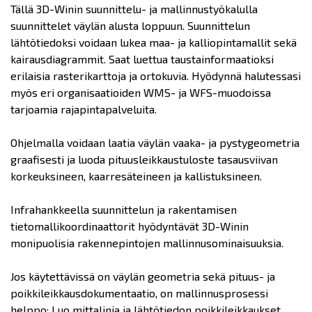
Tällä 3D-Winin suunnittelu- ja mallinnustyökalulla
suunnittelet väylän alusta loppuun. Suunnittelun
lähtötiedoksi voidaan lukea maa- ja kalliopintamallit sekä
kairausdiagrammit. Saat luettua taustainformaatioksi
erilaisia rasterikarttoja ja ortokuvia. Hyödynnä halutessasi
myös eri organisaatioiden WMS- ja WFS-muodoissa
tarjoamia rajapintapalveluita.
Ohjelmalla voidaan laatia väylän vaaka- ja pystygeometria
graafisesti ja luoda pituusleikkaustuloste tasausviivan
korkeuksineen, kaarresäteineen ja kallistuksineen.
Infrahankkeella suunnittelun ja rakentamisen
tietomallikoordinaattorit hyödyntävät 3D-Winin
monipuolisia rakennepintojen mallinnusominaisuuksia.
Jos käytettävissä on väylän geometria sekä pituus- ja
poikkileikkausdokumentaatio, on mallinnusprosessi
helppo: Luo mittalinja ja lähtötiedon poikkileikkaukset,