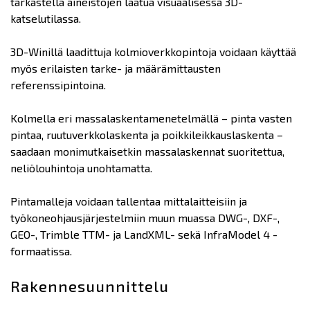
tarkastella aineistojen laatua visuaalisessa 3D-
katselutilassa.
3D-Winillä laadittuja kolmioverkkopintoja voidaan käyttää
myös erilaisten tarke- ja määrämittausten
referenssipintoina.
Kolmella eri massalaskentamenetelmällä – pinta vasten
pintaa, ruutuverkkolaskenta ja poikkileikkauslaskenta –
saadaan monimutkaisetkin massalaskennat suoritettua,
neliölouhintoja unohtamatta.
Pintamalleja voidaan tallentaa mittalaitteisiin ja
työkoneohjausjärjestelmiin muun muassa DWG-, DXF-,
GEO-, Trimble TTM- ja LandXML- sekä InfraModel 4 -
formaatissa.
Rakennesuunnittelu