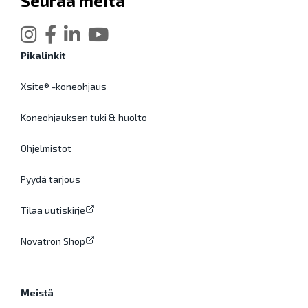
Seuraa meitä
Pikalinkit
Xsite® -koneohjaus
Koneohjauksen tuki & huolto
Ohjelmistot
Pyydä tarjous
Tilaa uutiskirje
Novatron Shop
Meistä