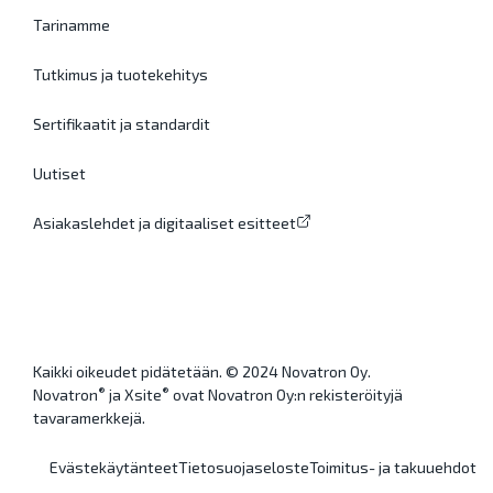
Tarinamme
Tutkimus ja tuotekehitys
Sertifikaatit ja standardit
Uutiset
Asiakaslehdet ja digitaaliset esitteet
Kaikki oikeudet pidätetään. © 2024 Novatron Oy.
®
®
Novatron
ja Xsite
ovat Novatron Oy:n rekisteröityjä
tavaramerkkejä.
Evästekäytänteet
Tietosuojaseloste
Toimitus- ja takuuehdot