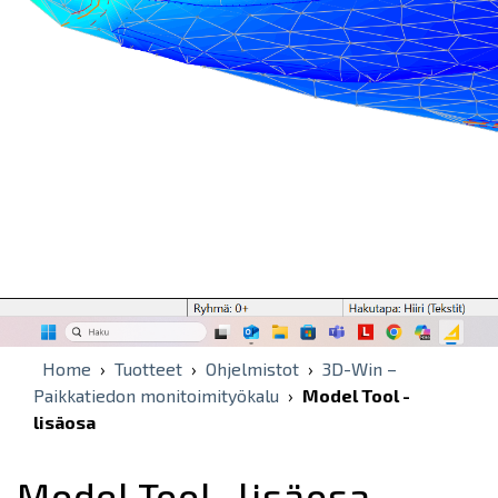
Home
›
Tuotteet
›
Ohjelmistot
›
3D-Win –
Paikkatiedon monitoimityökalu
›
Model Tool -
lisäosa
Model Tool -lisäosa