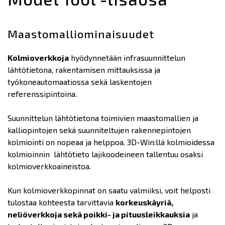
Maastomalliominaisuudet
Kolmioverkkoja
hyödynnetään infrasuunnittelun
lähtötietona, rakentamisen mittauksissa ja
työkoneautomaatiossa sekä laskentojen
referenssipintoina.
Suunnittelun lähtötietona toimivien maastomallien ja
kalliopintojen sekä suunniteltujen rakennepintojen
kolmiointi on nopeaa ja helppoa. 3D-Win:llä kolmioidessa
kolmioinnin lähtötieto lajikoodeineen tallentuu osaksi
kolmioverkkoaineistoa.
Kun kolmioverkkopinnat on saatu valmiiksi, voit helposti
tulostaa kohteesta tarvittavia
korkeuskäyriä,
neliöverkkoja sekä poikki- ja pituusleikkauksia
ja