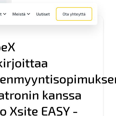
t
Meistä
Uutiset
Ota yhteyttä
peX
kirjoittaa
mistot
mistotuotteiden
tuntijapalvelut
n meille?
leenmyyntisopimukse
äjille
– Paikkatiedon monitoimityökalu
 työpaikkoihin
Käyttäjäpäivät
ANAGE – Pilvipalvelu
ajahaku
atronin kanssa
uo Xsite EASY -