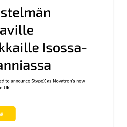
estelmän
aville
tron Shop
kkaille Isossa-
anniassa
led to announce StypeX as Novatron’s new
he UK
ää