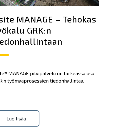
site MANAGE – Tehokas
yökalu GRK:n
iedonhallintaan
ite® MANAGE pilvipalvelu on tärkeässä osa
K:n työmaaprosessien tiedonhallintaa.
Lue lisää