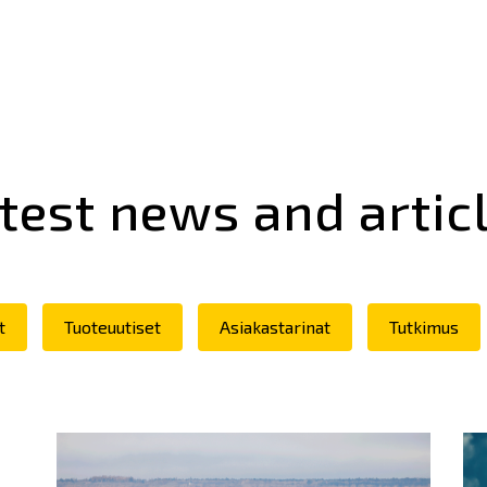
test news and artic
t
Tuoteuutiset
Asiakastarinat
Tutkimus