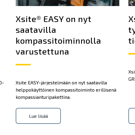
Xsite® EASY on nyt
X
saatavilla
t
kompassitoiminnolla
t
varustettuna
Xs
GR
0-
Xsite EASY-järjestelmään on nyt saatavilla
helppokäyttöinen kompassitoiminto erillisenä
kompassianturipakettina.
Lue lisää