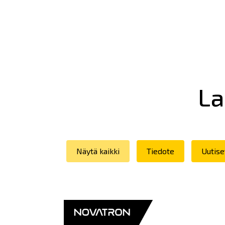
La
Näytä kaikki
Tiedote
Uutise