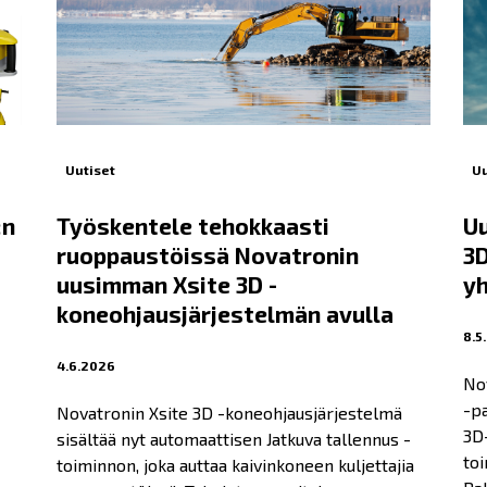
Uutiset
Uu
:n
Työskentele tehokkaasti
Uu
ruoppaustöissä Novatronin
3D
uusimman Xsite 3D -
yh
koneohjausjärjestelmän avulla
8.5
4.6.2026
No
-pa
Novatronin Xsite 3D -koneohjausjärjestelmä
3D
sisältää nyt automaattisen Jatkuva tallennus -
toi
toiminnon, joka auttaa kaivinkoneen kuljettajia