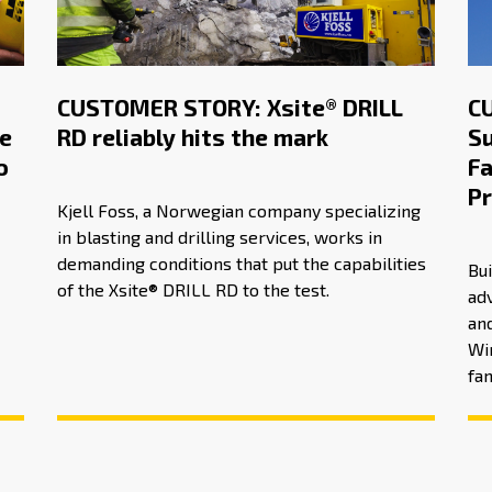
CUSTOMER STORY: Xsite® DRILL
C
e
RD reliably hits the mark
Su
o
Fa
Pr
Kjell Foss, a Norwegian company specializing
in blasting and drilling services, works in
demanding conditions that put the capabilities
Bui
of the Xsite® DRILL RD to the test.
ad
and
Wi
fam