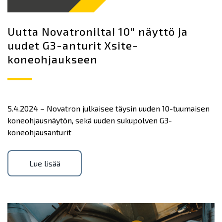
Uutta Novatronilta! 10″ näyttö ja
uudet G3-anturit Xsite-
koneohjaukseen
5.4.2024 – Novatron julkaisee täysin uuden 10-tuumaisen
koneohjausnäytön, sekä uuden sukupolven G3-
koneohjausanturit
Lue lisää