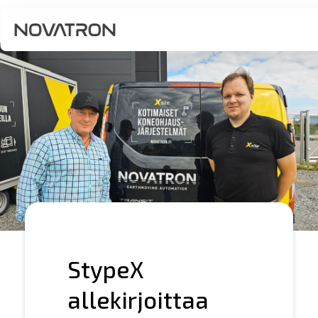
StypeX
allekirjoittaa