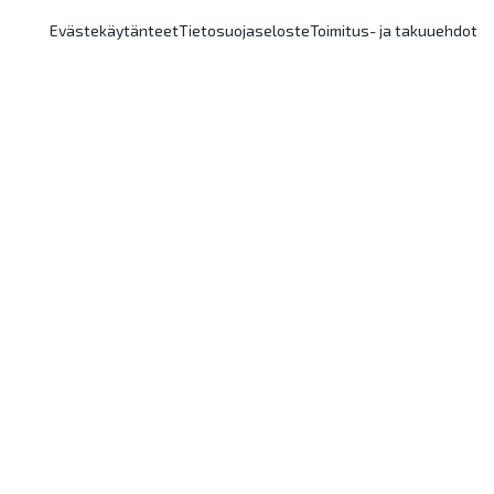
Evästekäytänteet
Tietosuojaseloste
Toimitus- ja takuuehdot