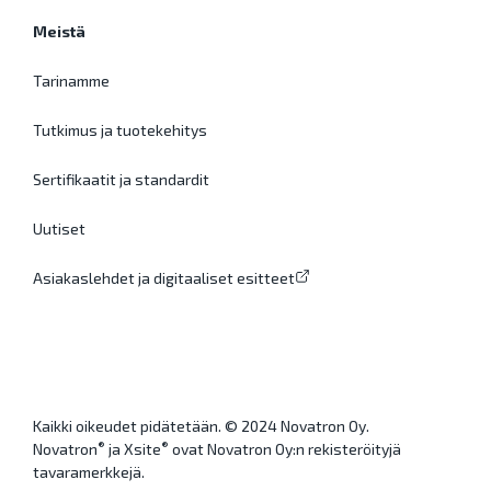
Meistä
Tarinamme
Tutkimus ja tuotekehitys
Sertifikaatit ja standardit
Uutiset
Asiakaslehdet ja digitaaliset esitteet
Kaikki oikeudet pidätetään. © 2024 Novatron Oy.
®
®
Novatron
ja Xsite
ovat Novatron Oy:n rekisteröityjä
tavaramerkkejä.