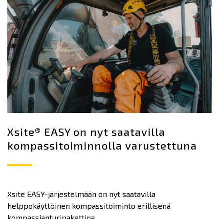
Xsite® EASY on nyt saatavilla
kompassitoiminnolla varustettuna
Xsite EASY-järjestelmään on nyt saatavilla
helppokäyttöinen kompassitoiminto erillisenä
kompassianturipakettina.