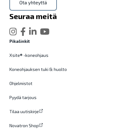
Ota yhteyttä
Seuraa meitä
Pikalinkit
Xsite® -koneohjaus
Koneohjauksen tuki & huolto
Ohjelmistot
Pyydä tarjous
Tilaa uutiskirje
Novatron Shop