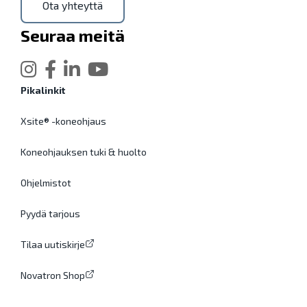
Ota yhteyttä
Seuraa meitä
Pikalinkit
Xsite® -koneohjaus
Koneohjauksen tuki & huolto
Ohjelmistot
Pyydä tarjous
Tilaa uutiskirje
Novatron Shop