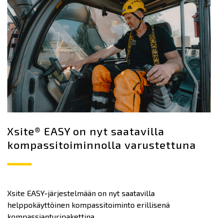
Xsite® EASY on nyt saatavilla
kompassitoiminnolla varustettuna
Xsite EASY-järjestelmään on nyt saatavilla
helppokäyttöinen kompassitoiminto erillisenä
kompassianturipakettina.