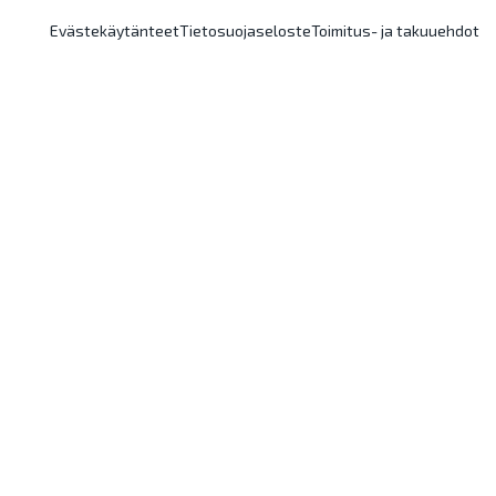
Evästekäytänteet
Tietosuojaseloste
Toimitus- ja takuuehdot