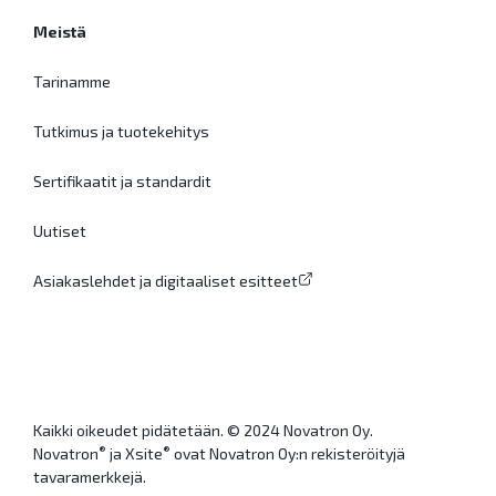
Meistä
Tarinamme
Tutkimus ja tuotekehitys
Sertifikaatit ja standardit
Uutiset
Asiakaslehdet ja digitaaliset esitteet
Kaikki oikeudet pidätetään. © 2024 Novatron Oy.
®
®
Novatron
ja Xsite
ovat Novatron Oy:n rekisteröityjä
tavaramerkkejä.