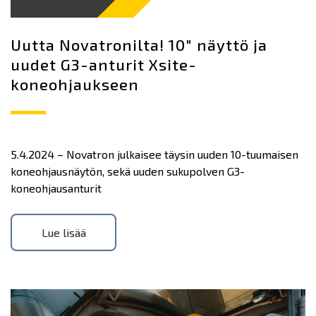
Uutta Novatronilta! 10″ näyttö ja
uudet G3-anturit Xsite-
koneohjaukseen
5.4.2024 – Novatron julkaisee täysin uuden 10-tuumaisen
koneohjausnäytön, sekä uuden sukupolven G3-
koneohjausanturit
Lue lisää