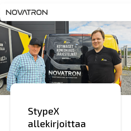
StypeX
allekirjoittaa